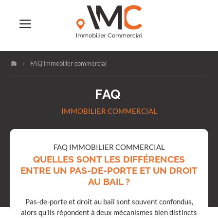
Aller
au
contenu
›
FAQ immobilier commercial
FAQ
IMMOBILIER COMMERCIAL
FAQ IMMOBILIER COMMERCIAL
QUELLES SONT LES DIFFÉRENCES
ENTRE UN PAS-DE-PORTE ET UN DROIT
AU BAIL ?
Pas-de-porte et droit au bail sont souvent confondus,
alors qu’ils répondent à deux mécanismes bien distincts