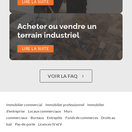
LIRE LA SUITE
Acheter ou vendre un
terrain industriel
LIRE LA SUITE
›
VOIR LA FAQ
Immobilier commercial
Immobilier professionnel
Immobilier
d'entreprise
Locaux commerciaux
Murs
commerciaux
Bureaux
Entrepôts
Fonds de commerces
Droits au
bail
Pas-de-porte
Licences IV et V