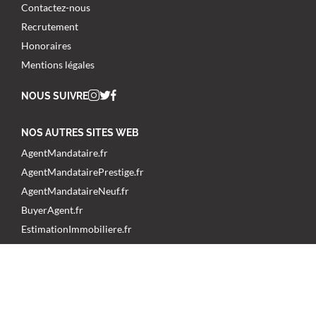
Contactez-nous
Recrutement
Honoraires
Mentions légales
NOUS SUIVRE
NOS AUTRES SITES WEB
AgentMandataire.fr
AgentMandatairePrestige.fr
AgentMandataireNeuf.fr
BuyerAgent.fr
EstimationImmobiliere.fr
RecrutementImmobilier.fr
PassoiresThermiques.fr
ClubDealimmobilier.fr