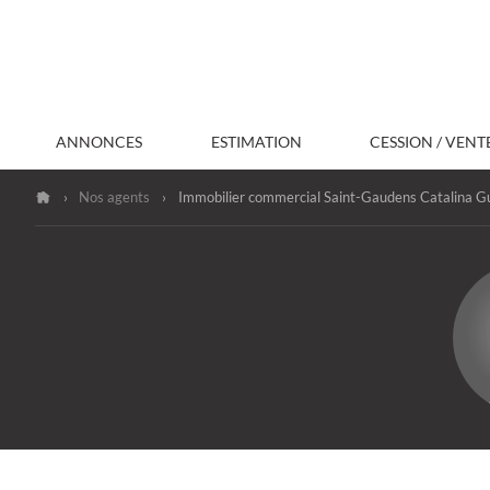
Aller
au
contenu
ANNONCES
ESTIMATION
CESSION / VENT
›
Nos agents
›
Immobilier commercial Saint-Gaudens Catalina Gu