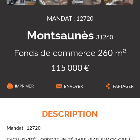
MANDAT : 12720
Montsaunès
31260
Fonds de commerce
m²
260
115 000 €
IMPRIMER
ENVOYER
PARTAGER
DESCRIPTION
Mandat : 12720
EXCLUSIVITÉ – OPPORTUNITÉ RARE : BAR, SNACK, GRILL