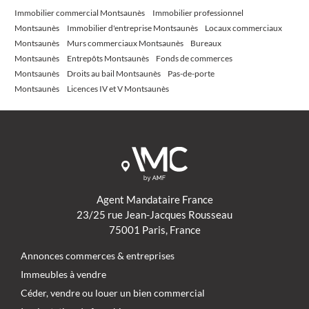
Immobilier commercial Montsaunès
Immobilier professionnel
Montsaunès
Immobilier d'entreprise Montsaunès
Locaux commerciaux
Montsaunès
Murs commerciaux Montsaunès
Bureaux
Montsaunès
Entrepôts Montsaunès
Fonds de commerces
Montsaunès
Droits au bail Montsaunès
Pas-de-porte
Montsaunès
Licences IV et V Montsaunès
Agent Mandataire France
23/25 rue Jean-Jacques Rousseau
75001 Paris, France
Annonces commerces & entreprises
Immeubles à vendre
Céder, vendre ou louer un bien commercial