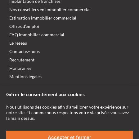
Implantation de franchises
Nos conseillers en immobilier commercial
Estimation immobilier commercial
Offres d’emploi
FAQ immobilier commercial
Le réseau
Contactez-nous
Recrutement
Honoraires
Mentions légales
NOUS SUIVRE
Gérer le consentement aux cookies
NOS AUTRES SITES WEB
Nous utilisons des cookies afin d'améliorer votre expérience sur
notre site. Et comme nous respectons votre vie privée, vous avez
AgentMandataire.fr
la main dessus.
AgentMandatairePrestige.fr
AgentMandataireNeuf.fr
Accepter et fermer