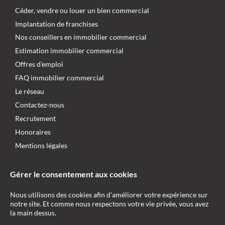
Céder, vendre ou louer un bien commercial
Implantation de franchises
Nos conseillers en immobilier commercial
Estimation immobilier commercial
Offres d’emploi
FAQ immobilier commercial
Le réseau
Contactez-nous
Recrutement
Honoraires
Mentions légales
NOUS SUIVRE
Gérer le consentement aux cookies
NOS AUTRES SITES WEB
Nous utilisons des cookies afin d'améliorer votre expérience sur
notre site. Et comme nous respectons votre vie privée, vous avez
AgentMandataire.fr
la main dessus.
AgentMandatairePrestige.fr