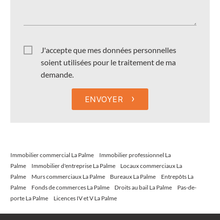
J'accepte que mes données personnelles
soient utilisées pour le traitement de ma
demande.
›
ENVOYER
Immobilier commercial La Palme
Immobilier professionnel La
Palme
Immobilier d'entreprise La Palme
Locaux commerciaux La
Palme
Murs commerciaux La Palme
Bureaux La Palme
Entrepôts La
Palme
Fonds de commerces La Palme
Droits au bail La Palme
Pas-de-
porte La Palme
Licences IV et V La Palme