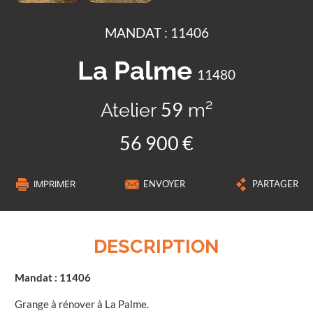
MANDAT : 11406
La Palme
11480
Atelier
m²
59
56 900 €
IMPRIMER
ENVOYER
PARTAGER
DESCRIPTION
Mandat : 11406
Grange à rénover à La Palme.