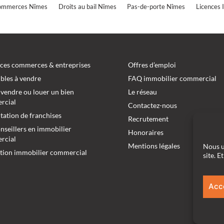
commerces Nîmes
Droits au bail Nîmes
Pas-de-porte Nîmes
Licences 
es commerces & entreprises
Offres d’emploi
les à vendre
FAQ immobilier commercial
 vendre ou louer un bien
Le réseau
rcial
Contactez-nous
tation de franchises
Recrutement
nseillers en immobilier
Honoraires
rcial
Mentions légales
Nous u
tion immobilier commercial
site. 
Acc