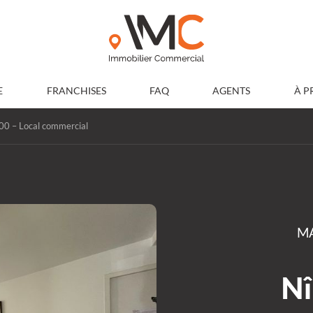
E
FRANCHISES
FAQ
AGENTS
À P
0 – Local commercial
MA
N