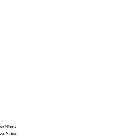
ise Nîmes
ôts Nîmes