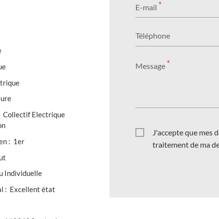
*
E-mail
Téléphone
e
*
Message
ue
ctrique
ture
:
Collectif Electrique
on
J'accepte que mes d
ien
:
1er
traitement de ma d
ut
 Individuelle
al
:
Excellent état