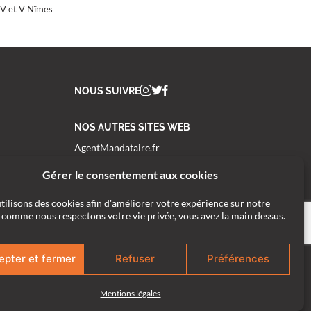
IV et V Nîmes
NOUS SUIVRE
NOS AUTRES SITES WEB
AgentMandataire.fr
AgentMandatairePrestige.fr
Gérer le consentement aux cookies
AgentMandataireNeuf.fr
tilisons des cookies afin d'améliorer votre expérience sur notre
BuyerAgent.fr
Et comme nous respectons votre vie privée, vous avez la main dessus.
EstimationImmobiliere.fr
RecrutementImmobilier.fr
epter et fermer
Refuser
Préférences
PassoiresThermiques.fr
ClubDealimmobilier.fr
Mentions légales