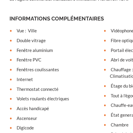
INFORMATIONS COMPLÉMENTAIRES
Vue
:
Ville
Vidéophon
Double vitrage
Fibre optiq
Fenêtre aluminium
Portail éle
Fenêtre PVC
Abri de voi
Fenêtres coulissantes
Chauffage
Climatisati
Internet
Étage du b
Thermostat connecté
Tout à l'égo
Volets roulants électriques
Chauffe-eau
Accès handicapé
État gener
Ascenseur
Chambre
Digicode